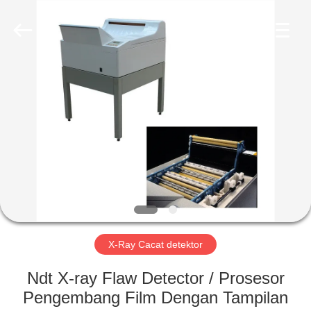
2026
HUATEC
GROUP
CORPORATION.
All
Rights
Reserved.
RUMAH
PRODUK
TENTANG
KAMI
TUR
PABRIK
X-Ray Cacat detektor
Ndt X-ray Flaw Detector / Prosesor
KONTROL
Pengembang Film Dengan Tampilan