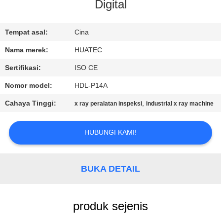
KUALITAS
Digital
HUBUNGI
Tempat asal:
Cina
KAMI
Nama merek:
HUATEC
Sertifikasi:
ISO CE
PERMINTAAN
Nomor model:
HDL-P14A
PENAWARAN
Cahaya Tinggi:
,
x ray peralatan inspeksi
industrial x ray machine
SITEMAP
HUBUNGI KAMI!
PRIVACY
BUKA DETAIL
POLICY
produk sejenis