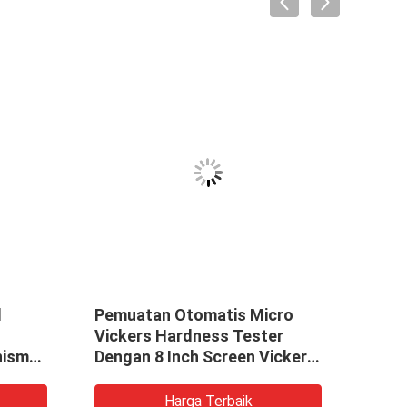
l
Pemuatan Otomatis Micro
110V
Vickers Hardness Tester
Vick
nisme
Dengan 8 Inch Screen Vickers
50HZ
Tester
Harga Terbaik