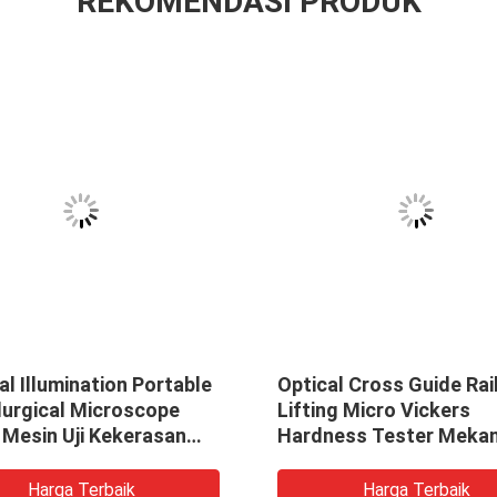
REKOMENDASI PRODUK
al Illumination Portable
Optical Cross Guide Rai
lurgical Microscope
Lifting Micro Vickers
 Mesin Uji Kekerasan
Hardness Tester Meka
m
Knook Digital
Harga Terbaik
Harga Terbaik