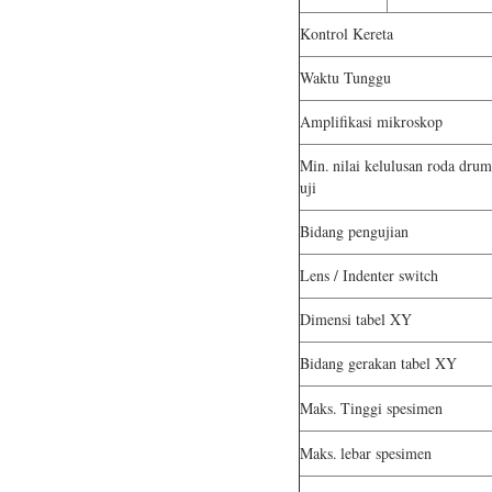
Kontrol Kereta
Waktu Tunggu
Amplifikasi mikroskop
Min.
nilai kelulusan roda drum
uji
Bidang pengujian
Lens / Indenter switch
Dimensi tabel XY
Bidang gerakan tabel XY
Maks.
Tinggi spesimen
Maks.
lebar spesimen