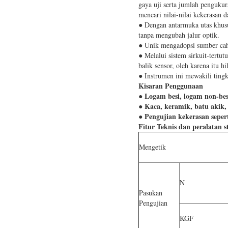
gaya uji serta jumlah penguku
mencari nilai-nilai kekerasan d
● Dengan antarmuka utas khusu
tanpa mengubah jalur optik.
● Unik mengadopsi sumber cah
● Melalui sistem sirkuit-tert
balik sensor, oleh karena itu 
● Instrumen ini mewakili tingka
Kisaran Penggunaan
Logam besi, logam non-besi,
●
● Kaca, keramik, batu akik, b
● Pengujian kekerasan seper
Fitur Teknis dan peralatan 
Mengetik
N
Pasukan
Pengujian
KGF