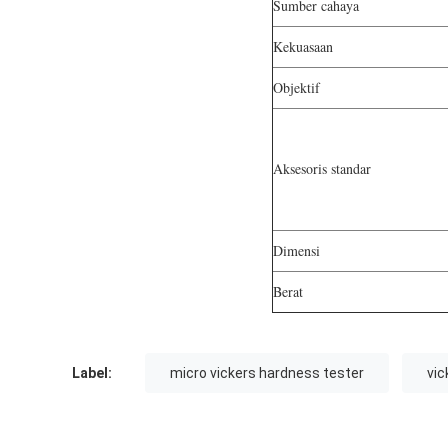
Sumber cahaya
Kekuasaan
Objektif
Aksesoris standar
Dimensi
Berat
Label:
micro vickers hardness tester
vic