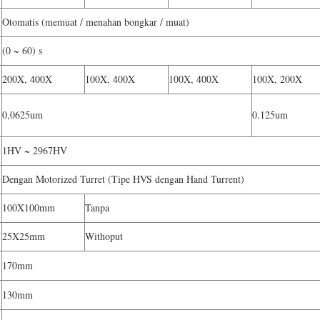
Otomatis (memuat / menahan bongkar / muat)
(0 ~ 60) s
200X, 400X
100X, 400X
100X, 400X
100X, 200X
0,0625um
0.125um
1HV ~ 2967HV
Dengan Motorized Turret (Tipe HVS dengan Hand Turrent)
100X100mm
Tanpa
25X25mm
Withoput
170mm
130mm