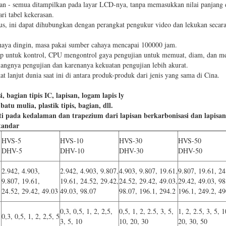
ran - semua ditampilkan pada layar LCD-nya, tanpa memasukkan nilai panjang 
ari tabel kekerasan.
s, ini dapat dihubungkan dengan perangkat pengukur video dan lekukan secar
aya dingin, masa pakai sumber cahaya mencapai 100000 jam.
utup untuk kontrol, CPU mengontrol gaya pengujian untuk memuat, diam, dan 
hilangnya pengujian dan karenanya kekuatan pengujian lebih akurat.
t lanjut dunia saat ini di antara produk-produk dari jenis yang sama di Cina.
 bagian tipis IC, lapisan, logam lapis ly
atu mulia, plastik tipis, bagian, dll.
ti pada kedalaman dan trapezium dari lapisan berkarbonisasi dan lapisa
standar
HVS-5
HVS-10
HVS-30
HVS-50
DHV-5
DHV-10
DHV-30
DHV-50
2.942, 4.903,
2.942, 4.903, 9.807,
4.903, 9.807, 19.61,
9.807, 19.61, 24
9.807, 19.61,
19.61, 24.52, 29.42,
24.52, 29.42, 49.03,
29.42, 49.03, 98
24.52, 29.42, 49.03
49.03, 98.07
98.07, 196.1, 294.2
196.1, 249.2, 49
0,3, 0,5, 1, 2, 2,5,
0,5, 1, 2, 2.5, 3, 5,
1, 2, 2.5, 3, 5, 1
0,3, 0,5, 1, 2, 2,5, 5
3, 5, 10
10, 20, 30
20, 30, 50