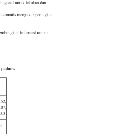
diagonal untuk lekukan dan
a otomatis mengukur perangkat
membongkar, informasi umpan
n padam.
.52,
.07,
0.3
0,