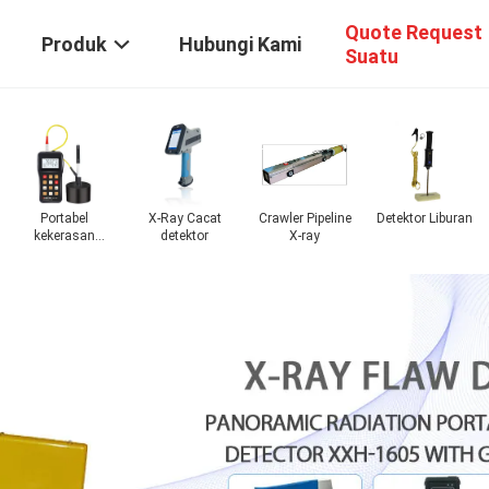
Quote Request
Produk
Hubungi Kami
Suatu
Micro Vickers
Alat Uji
Meteran Getaran
Tester
hardness tester
Kekerasan
kekasaran
Bahan
permukaan