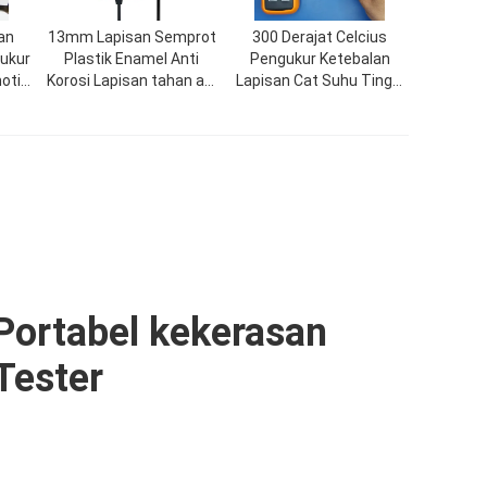
an
13mm Lapisan Semprot
300 Derajat Celcius
gukur
Plastik Enamel Anti
Pengukur Ketebalan
otif
Korosi Lapisan tahan api
Lapisan Cat Suhu Tinggi
TG-
Ketebalan Pengukur TG-
Lapisan Semprot
n
6008
Lapisan Cat
Portabel kekerasan
Tester