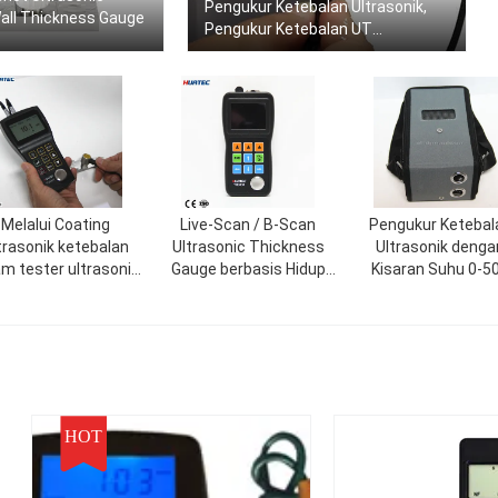
Pengukur Ketebalan Ultrasonik,
Wall Thickness Gauge
Pengukur Ketebalan UT
Pengukuran Ketebalan Dinding
Ultrasonik
Melalui Coating
Live-Scan / B-Scan
Pengukur Ketebal
trasonik ketebalan
Ultrasonic Thickness
Ultrasonik denga
am tester ultrasonic
Gauge berbasis Hidup
Kisaran Suhu 0-5
thickness meter
Seri TG5000 Ultrasonic
Kisaran Pengukur
0,75mm hingga 30
dan kedalaman uj
120mm
HOT