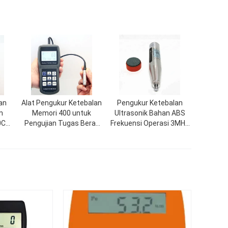
an
Alat Pengukur Ketebalan
Pengukur Ketebalan
n
Memori 400 untuk
Ultrasonik Bahan ABS
0C
Pengujian Tugas Berat
Frekuensi Operasi 3MHz
an
Hingga 800 Derajat
Rentang Suhu 0-50C
0mm
Celcius
untuk Pembacaan
i
Ketebalan yang Presisi