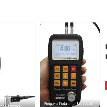
Saluran Dengan Gain
Opsional
Pengukur Kedalaman Ultrasonik
hot Ultrasonic