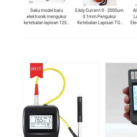
Saku model baru
Eddy Current 0 - 2000um
A
elektronik mengukur
0.1mm Pengukur
L
ketebalan lapisan 1250
Ketebalan Lapisan TG-
Ele
mikron 6mm dengan 3
2000 Pengukur
U
tombol
Ketebalan Mikron
HOT