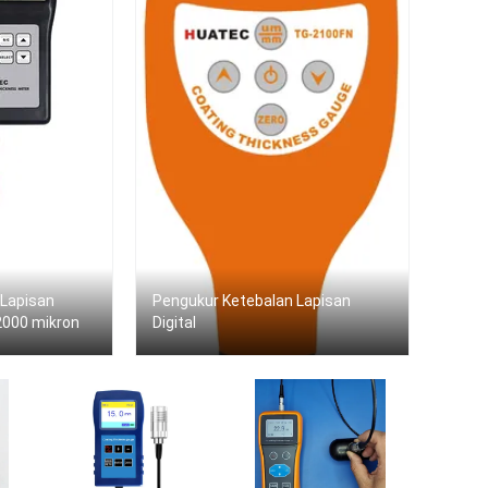
 Lapisan
Pengukur Ketebalan Lapisan
000 mikron
Digital