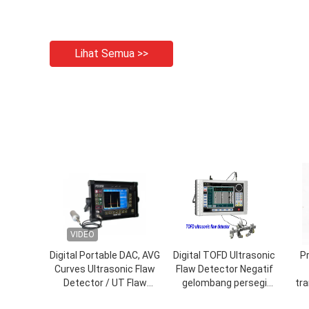
Lihat Semua >>
VIDEO
Digital Portable DAC, AVG
Digital TOFD Ultrasonic
P
Curves Ultrasonic Flaw
Flaw Detector Negatif
Detector / UT Flaw
gelombang persegi
tra
Detector FD350USM60
pulsa disesuaikan
T