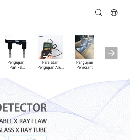
Proyektor Profil
Meter Gloss
Palu Uji Beton
Termometer
inframerah laser