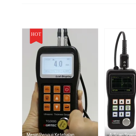
TOFD400
HOT
Mesin Penguji Ketebalan
A-Scan Snaps