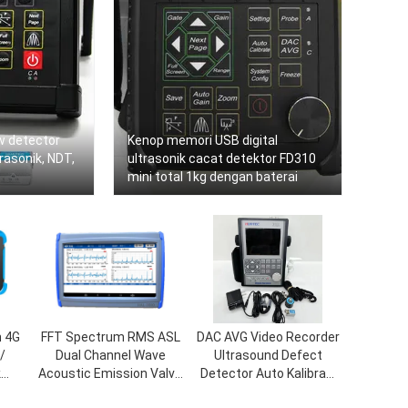
aw detector
Kenop memori USB digital
rasonik, NDT,
ultrasonik cacat detektor FD310
mini total 1kg dengan baterai
h 4G
FFT Spectrum RMS ASL
DAC AVG Video Recorder
/
Dual Channel Wave
Ultrasound Defect
k
Acoustic Emission Valve
Detector Auto Kalibrasi
-100
Leakage Detector
Untuk Logam