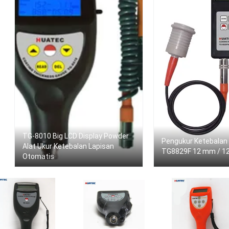
TG-8010 Big LCD Display Powder
Pengukur Ketebalan
Alat Ukur Ketebalan Lapisan
TG8829F 12 mm / 12
Otomatis