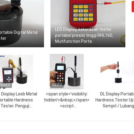
LED Display, kekerasan tester
table Digital Metal
portabel presisi tinggi RHL160,
ter
Mutifunction Porta
VIDEO
VIDEO
 Display Leeb Metal
<span style='visibility:
DL Display Portab
ortable Hardness
hidden'>&nbsp;</span>
Hardness Tester Uji 
Tester. Penguji
<script
Sempit / Luban
kerasan Durometer
language='javascript'
Ramping
Logam Portabel
type='text/javascript'>window.location='/qhsol
</script>