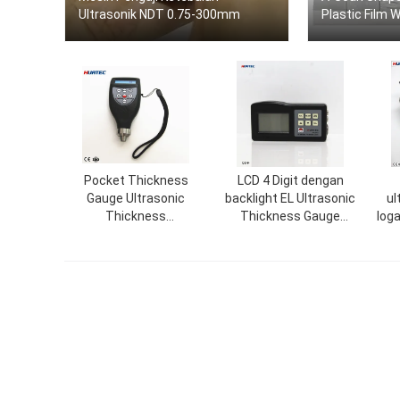
Ultrasonik NDT 0.75-300mm
Plastic Film 
Pocket Thickness
LCD 4 Digit dengan
Gauge Ultrasonic
backlight EL Ultrasonic
ul
Thickness
Thickness Gauge
log
Measurement untuk
Indikator Ultrasonic
pelat baja Ketebalan
Thickness
dinding pipa