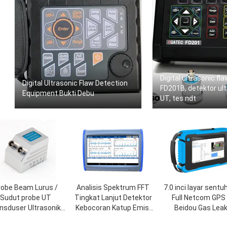
Digital ultrasonic fl
Digital Ultrasonic Flaw Detection
FD201B, detektor ult
Equipment Bukti Debu
UT, tes ndt
robe Beam Lurus /
Analisis Spektrum FFT
7.0 inci layar sentu
Sudut probe UT
Tingkat Lanjut Detektor
Full Netcom GPS 
nsduser Ultrasonik
Kebocoran Katup Emisi
Beidou Gas Lea
ransduser Probe
Akustik Sinkron Ganda
Acoustic Imager HAI