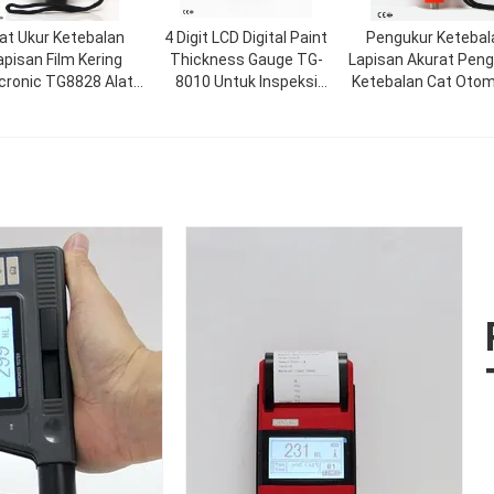
lat Ukur Ketebalan
4 Digit LCD Digital Paint
Pengukur Ketebal
apisan Film Kering
Thickness Gauge TG-
Lapisan Akurat Pen
cronic TG8828 Alat
8010 Untuk Inspeksi
Ketebalan Cat Otom
kur Ketebalan Cat
Pelapisan, Inspeksi Cat
yang Disesuaikan 
2100 5000 Mikro