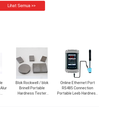
Lihat Semua >>
le
Blok Rockwell / blok
Online Ethernet Port
Alur
Brinell Portable
RS485 Connection
g
Hardness Tester
Portable Leeb Hardness
mendukung HRA, HRC,
Tester Untuk Pengujian
arstud';
HRB Hardness Test
Kekerasan Realtime
Blocks