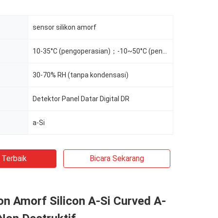
sensor silikon amorf
10-35°C (pengoperasian)；-10~50°C (penyimpanan)
30-70% RH (tanpa kondensasi)
Detektor Panel Datar Digital DR
r
a-Si
 Terbaik
Bicara Sekarang
n Amorf Silicon A-Si Curved A-