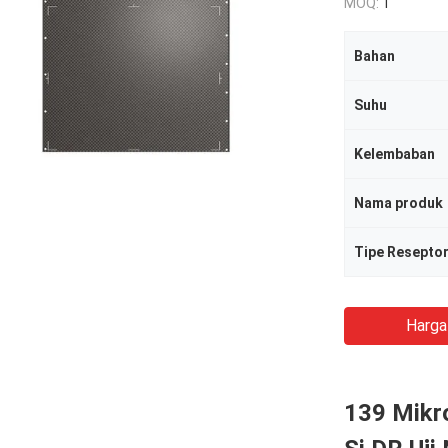
MOQ:
1
Bahan
Suhu
Kelembaban
Nama produk
Tipe Resepto
Harga
139 Mikro