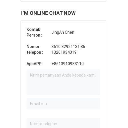
I 'M ONLINE CHAT NOW
Kontak
JingAn Chen
Person :
Nomor
8610 82921131,86
telepon :
13261934319
ApaAPP :
+8613910983110