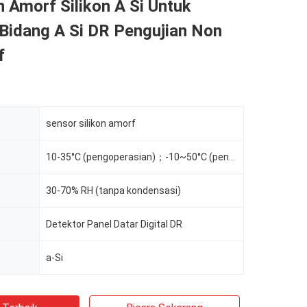
 Amorf Silikon A Si Untuk
 Bidang A Si DR Pengujian Non
f
sensor silikon amorf
10-35°C (pengoperasian)；-10~50°C (penyimpanan)
30-70% RH (tanpa kondensasi)
Detektor Panel Datar Digital DR
r
a-Si