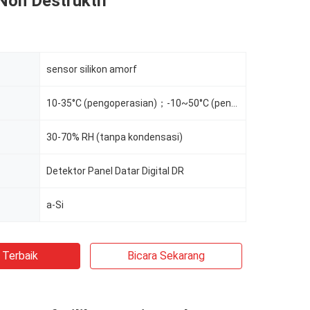
 Non Destruktif
sensor silikon amorf
10-35°C (pengoperasian)；-10~50°C (penyimpanan)
30-70% RH (tanpa kondensasi)
Detektor Panel Datar Digital DR
r
a-Si
 Terbaik
Bicara Sekarang