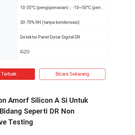
10-35°C (pengoperasian)；-10~50°C (penyimpanan)
30-70% RH (tanpa kondensasi)
Detektor Panel Datar Digital DR
r
IGZO
 Terbaik
Bicara Sekarang
n Amorf Silicon A Si Untuk
 Bidang Seperti DR Non
ve Testing