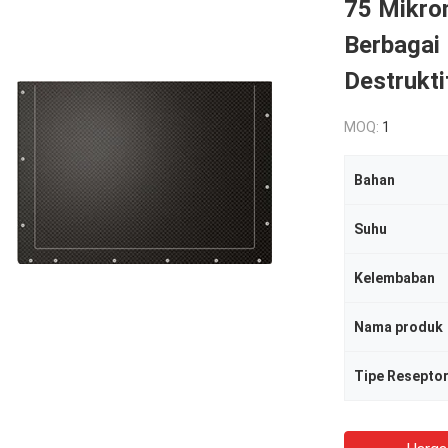
75 Mikron
Berbagai
Destrukti
MOQ:
1
Bahan
Suhu
Kelembaban
Nama produk
Tipe Resepto