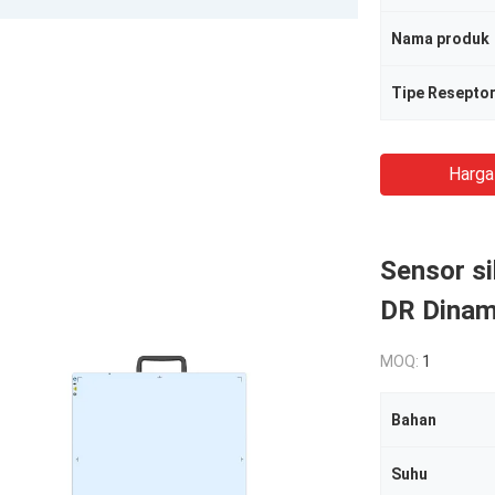
Nama produk
Tipe Resepto
Harga
Sensor si
DR Dinam
MOQ:
1
Bahan
Suhu