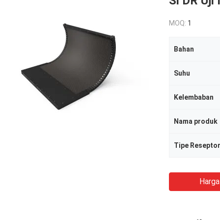
Si DR Uji
MOQ:
1
Bahan
Suhu
Kelembaban
Nama produk
Tipe Resepto
Harga