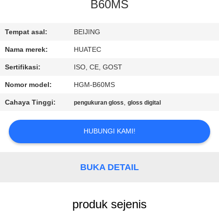
KUALITAS
B60MS
HUBUNGI
Tempat asal:
BEIJING
KAMI
Nama merek:
HUATEC
Sertifikasi:
ISO, CE, GOST
PERMINTAAN
Nomor model:
HGM-B60MS
PENAWARAN
Cahaya Tinggi:
,
pengukuran gloss
gloss digital
SITEMAP
HUBUNGI KAMI!
PRIVACY
BUKA DETAIL
POLICY
produk sejenis