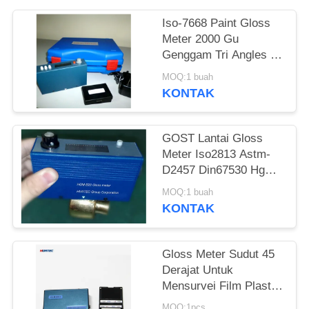
Iso-7668 Paint Gloss
Meter 2000 Gu
Genggam Tri Angles Tri
Digital
MOQ:1 buah
KONTAK
GOST Lantai Gloss
Meter Iso2813 Astm-
D2457 Din67530 Hgm-
B20
MOQ:1 buah
KONTAK
Gloss Meter Sudut 45
Derajat Untuk
Mensurvei Film Plastik,
Keramik Gloss Level
MOQ:1pcs