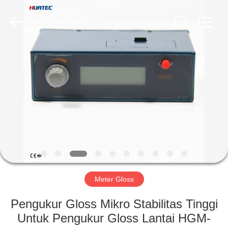
2026
HUATEC
GROUP
CORPORATION.
All
Rights
Reserved.
RUMAH
PRODUK
TENTANG
KAMI
TUR
PABRIK
Meter Gloss
Pengukur Gloss Mikro Stabilitas Tinggi
KONTROL
Untuk Pengukur Gloss Lantai HGM-