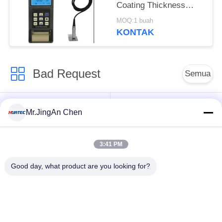
Coating Thickness
Gauge Tg110
MOQ:1 buah
KONTAK
Bad Request
Semua
Ultrasonik detektor
mengukur ketebalan
Mr.JingAn Chen
Cacat
ultrasonik
3:41 PM
mengukur ketebalan
Portabel kekerasan
lapisan
Tester
Good day, what product are you looking for?
Crawler Pipeline X-
X-Ray Cacat detektor
ray