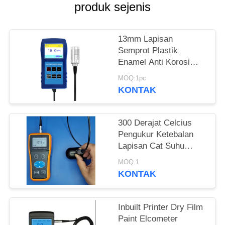
produk sejenis
13mm Lapisan
Semprot Plastik
Enamel Anti Korosi
Lapisan tahan api
MOQ:1pc
Ketebalan Pengukur
KONTAK
TG-6008
300 Derajat Celcius
Pengukur Ketebalan
Lapisan Cat Suhu
Tinggi Lapisan Semprot
MOQ:1
Lapisan Cat
KONTAK
Inbuilt Printer Dry Film
Paint Elcometer