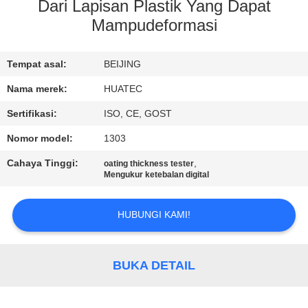
KUALITAS
Dari Lapisan Plastik Yang Dapat
Mampudeformasi
HUBUNGI
Tempat asal:
BEIJING
KAMI
Nama merek:
HUATEC
PERMINTAAN
Sertifikasi:
ISO, CE, GOST
PENAWARAN
Nomor model:
1303
Cahaya Tinggi:
,
oating thickness tester
SITEMAP
Mengukur ketebalan digital
HUBUNGI KAMI!
PRIVACY
POLICY
BUKA DETAIL