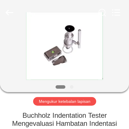
2026
HUATEC
GROUP
CORPORATION.
All
Rights
Reserved.
RUMAH
PRODUK
TENTANG
KAMI
TUR
PABRIK
Mengukur ketebalan lapisan
Buchholz Indentation Tester
KONTROL
Mengevaluasi Hambatan Indentasi