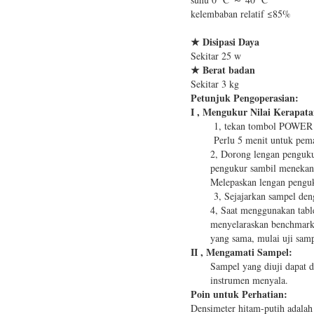
kelembaban relatif ≤85%
★
Disipasi Daya
Sekitar 25 w
★
Berat badan
Sekitar 3 kg
Petunjuk Pengoperasian:
I
,
Mengukur Nilai Kerapata
1, tekan tombol POWER d
Perlu 5 menit untuk pem
2, Dorong lengan penguku
pengukur sambil meneka
Melepaskan lengan penguk
3, Sejajarkan sampel den
4, Saat menggunakan table
menyelaraskan benchmark 
yang sama, mulai uji sam
II
,
Mengamati Sampel:
Sampel yang diuji dapat d
instrumen menyala.
Poin untuk Perhatian:
Densimeter hitam-putih adalah s