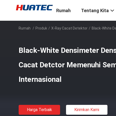
Rumah
Tentang Kita
Rumah
/
Produk
/
X-Ray Cacat Detektor
/
Black-White D
Black-White Densimeter Den
Cacat Detctor Memenuhi Sem
Internasional
Harga Terbaik
Kirimkan Kami