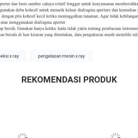
pertur dan basis sumber cahaya relatif longgar untuk kenyamanan membersihk
unakan debu kohesif untuk menarik keluar diafragma aperture dan kemudian 
 dengan pita kohesif kecil ketika meninggalkan tanaman.
Agar tidak kehilanga
 atau menggunakan diafragma apertur.
ap bersih.
Gunakan hanya ketika Anda tidak yakin tentang pembacaan instrume
an berada di luar kisaran yang ditentukan, data pengukuran masih memiliki nila
eksi x ray
pengelasan mesin x ray
REKOMENDASI PRODUK