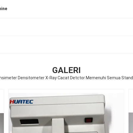
hine
GALERI
nsimeter Densitometer X-Ray Cacat Detctor Memenuhi Semua Standa