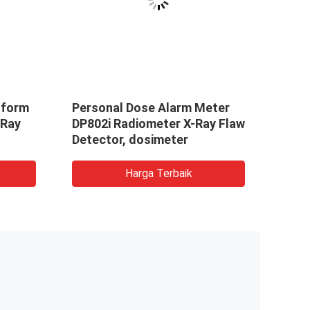
tform
Personal Dose Alarm Meter
Touc
 Ray
DP802i Radiometer X-Ray Flaw
Anal
Detector, dosimeter
Harga Terbaik