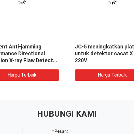
lent Anti-jamming
JC-5 meningkatkan pla
rmance Directional
untuk detektor cacat X
ion X-ray Flaw Detector
220V
505 250kv
Harga Terbaik
Harga Terbaik
HUBUNGI KAMI
Pesan: