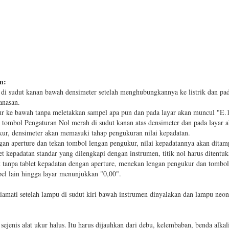
n:
i sudut kanan bawah densimeter setelah menghubungkannya ke listrik dan pada
anasan.
r ke bawah tanpa meletakkan sampel apa pun dan pada layar akan muncul "E.1
n tombol
Pengaturan Nol
merah di sudut kanan atas densimeter dan pada layar 
ur, densimeter akan memasuki tahap pengukuran nilai kepadatan.
gan aperture dan tekan tombol lengan pengukur, nilai kepadatannya akan ditamp
t kepadatan standar yang dilengkapi dengan instrumen, titik nol harus ditentuka
tanpa tablet kepadatan dengan aperture, menekan lengan pengukur dan tombo
pel lain hingga layar menunjukkan "0,00".
iamati setelah lampu di sudut kiri bawah instrumen dinyalakan dan lampu neon
ejenis alat ukur halus.
Itu harus dijauhkan dari debu, kelembaban, benda alka