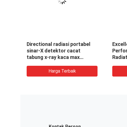
Directional radiasi portabel
Excel
si
sinar-X detektor cacat
Perfo
g
tabung x-ray kaca max
Radiat
penetrasi 50mm
XXG-2
Harga Terbaik
Kontak Person