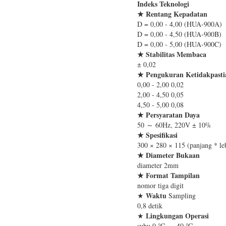
Indeks Teknologi
★
Rentang Kepadatan
D = 0,00 - 4,00 (HUA-900A)
D = 0,00 - 4,50 (HUA-900B)
D = 0,00 - 5,00 (HUA-900C)
★
Stabilitas Membaca
± 0,02
★
Pengukuran Ketidakpasti
0,00 - 2,00 0,02
2,00 - 4,50 0,05
4,50 - 5,00 0,08
★
Persyaratan Daya
50 ～ 60Hz, 220V ± 10%
★
Spesifikasi
300 × 280 × 115 (panjang * leb
★
Diameter Bukaan
diameter 2mm
★
Format Tampilan
nomor tiga digit
Waktu
★
Sampling
0,8 detik
Lingkungan Operasi
★
suhu 0 ℃ ～ 40 ℃