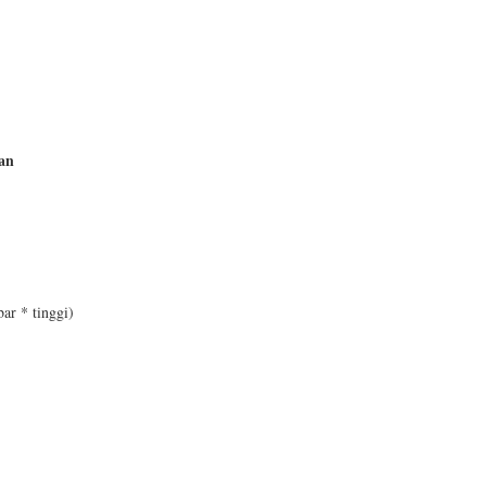
an
ar * tinggi)