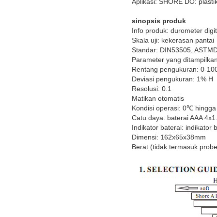
Aplikasi: SHORE DO: plasti
sinopsis produk
Info produk: durometer dig
Skala uji: kekerasan pantai
Standar: DIN53505, ASTMD
Parameter yang ditampilkan: 
Rentang pengukuran: 0-10
Deviasi pengukuran: 1% H
Resolusi: 0.1
Matikan otomatis
Kondisi operasi: 0℃ hingga
Catu daya: baterai AAA 4x1
Indikator baterai: indikator
Dimensi: 162x65x38mm
Berat (tidak termasuk prob