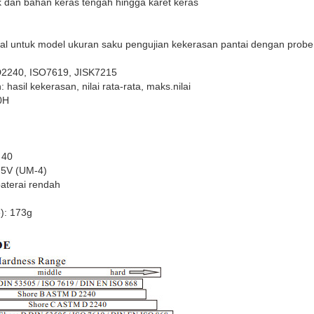
k dan bahan keras tengah hingga karet keras
ital untuk model ukuran saku pengujian kekerasan pantai dengan probe 
2240, ISO7619, JISK7215
hasil kekerasan, nilai rata-rata, maks.nilai
0H
 40
.5V (UM-4)
 baterai rendah
e): 173g