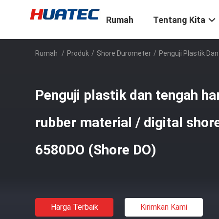
Rumah
Tentang Kita
Rumah
/
Produk
/
Shore Durometer
/
Penguji Plastik Da
Penguji plastik dan tengah ha
rubber material / digital sho
6580DO (Shore DO)
Harga Terbaik
Kirimkan Kami