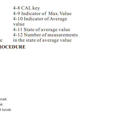
unak
ak
t lunak