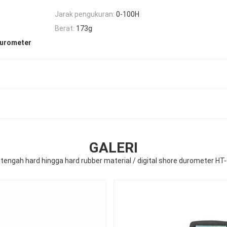
Jarak pengukuran:
0-100H
Berat:
173g
Durometer
GALERI
n tengah hard hingga hard rubber material / digital shore durometer H