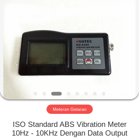
2026
HUATEC
GROUP
CORPORATION.
All
Rights
Reserved.
RUMAH
PRODUK
TENTANG
KAMI
TUR
PABRIK
Meteran Getaran
ISO Standard ABS Vibration Meter
KONTROL
10Hz - 10KHz Dengan Data Output