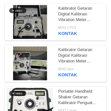
Kalibrator Getaran
Digital Kalibrasi
Vibration Meter
Vibration Shaker 1Hz
MOQ:1 PCS
sampai 10kHz
KONTAK
Berkelanjutan
disesuaikan HG-5020i
Kalibrator Getaran
Digital Kalibrasi
Vibration Meter
Vibration Analyzer /
MOQ:1pcs
Tester ISO10816 HG-
KONTAK
5020i
Portable Handheld
Shaker Getaran
Kalibrator Penguat
Sinyal Sinus Generator
MOQ:1 buah