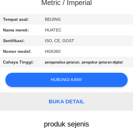
KUALITAS
Metric / Imperial
HUBUNGI
Tempat asal:
BEIJING
KAMI
Nama merek:
HUATEC
Sertifikasi:
ISO, CE, GOST
PERMINTAAN
Nomor model:
HG6360
PENAWARAN
Cahaya Tinggi:
,
penganalisa getaran
pengukur getaran digital
SITEMAP
HUBUNGI KAMI!
PRIVACY
BUKA DETAIL
POLICY
produk sejenis