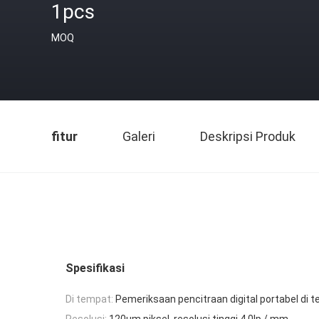
1pcs
MOQ
fitur
Galeri
Deskripsi Produk
Spesifikasi
Di tempat:
Pemeriksaan pencitraan digital portabel di 
Resolusi:
120μm piksel, resolusi tinggi 4.0lp / mm