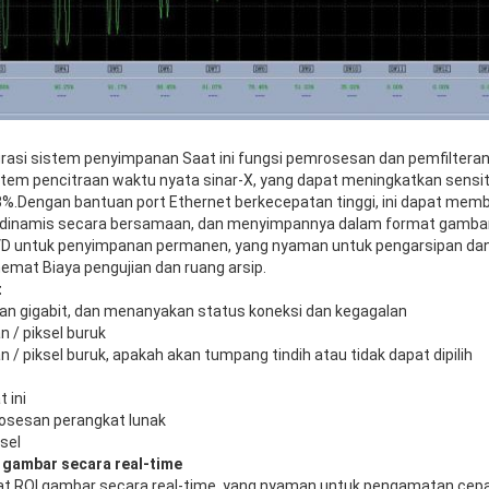
grasi sistem penyimpanan Saat ini fungsi pemrosesan dan pemfilteran 
stem pencitraan waktu nyata sinar-X, yang dapat meningkatkan sensi
0,8%.Dengan bantuan port Ethernet berkecepatan tinggi, ini dapat m
dinamis secara bersamaan, dan menyimpannya dalam format gambar 8
DVD untuk penyimpanan permanen, yang nyaman untuk pengarsipan dan
emat Biaya pengujian dan ruang arsip.
t
ngan gigabit, dan menanyakan status koneksi dan kegagalan
n / piksel buruk
n / piksel buruk, apakah akan tumpang tindih atau tidak dapat dipilih
 ini
osesan perangkat lunak
ksel
gambar secara real-time
t ROI gambar secara real-time, yang nyaman untuk pengamatan cepat