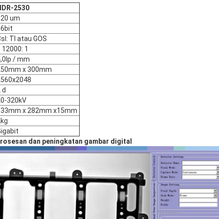
HDR-2530
120 um
6bit
sI: TI atau GOS
 12000: 1
,0lp / mm
250mm x 300mm
2560x2048
 d
20-320kV
333mm x 282mm x15mm
2kg
igabit
rosesan dan peningkatan gambar digital