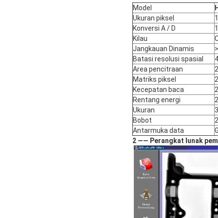
Model
Ukuran piksel
Konversi A / D
1
Kilau
C
Jangkauan Dinamis
>
Batasi resolusi spasial
4
Area pencitraan
Matriks piksel
Kecepatan baca
2
Rentang energi
Ukuran
Bobot
Antarmuka data
G
2 —— Perangkat lunak pem