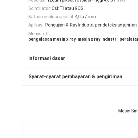
Scintillator:
CsI: TI atau GOS
Batasi resolusi spasial:
4,0lp / mm
Aplikasi:
Pengujian X-Ray Industri, pendeteksian jahita
Menyoroti:
,
,
pengelasan mesin x ray
mesin x ray industri
peralatan
Informasi dasar
Syarat-syarat pembayaran & pengiriman
Mesin Sina