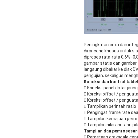
Peningkatan citra dan inte
dirancang khusus untuk si
diproses rata-rata 0,6% -
gambar statis dan gambar 
langsung dibakar ke disk 
pengujian, sekaligus mengh
Koneksi dan kontrol table
 Koneksi panel datar jari
 Koreksi offset / penguata
 Koreksi offset / penguata
 Tampilkan perintah rasio
 Pengingat frame rate saat
 Tampilan kemajuan pemr
 Tampilan nilai abu-abu pi
Tampilan dan pemrosesan 
 Pemetaan grayscale cepa