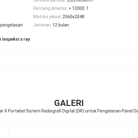
Rentang dinamis:
> 12000: 1
Matriks piksel:
2560x2048
n pengelasan
Jaminan:
12 bulan
 inspeksi x ray
GALERI
r X Portabel Sistem Radiografi Digital (DR) untuk Pengelasan Panel Da