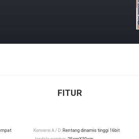
FITUR
tempat
Konversi A / D:
Rentang dinamis tinggi 16bit
Jendela gambar:
25cmX30cm