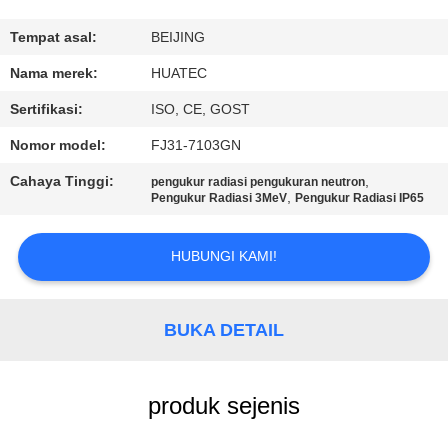
KUALITAS
Tempat asal:
BEIJING
HUBUNGI
Nama merek:
HUATEC
KAMI
Sertifikasi:
ISO, CE, GOST
Nomor model:
FJ31-7103GN
PERMINTAAN
Cahaya Tinggi:
,
pengukur radiasi pengukuran neutron
PENAWARAN
,
Pengukur Radiasi 3MeV
Pengukur Radiasi IP65
SITEMAP
HUBUNGI KAMI!
PRIVACY
BUKA DETAIL
POLICY
produk sejenis