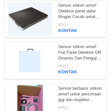
Sensor silikon amorf
Detektor panel datar
Ringan Cocok untuk
deteksi energi tinggi
MOQ:1
15MV
KONTAK
Sensor silikon amorf
Flat Panel Detektor DR
Dinamis Dan Pengujian
Non Destruktif
MOQ:1
KONTAK
Sensor berbasis silikon
amorf untuk pencitraan
gigi dan inspeksi
industri
MOQ:1