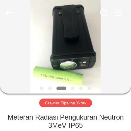
2026
HUATEC
GROUP
CORPORATION.
All
Rights
Reserved.
RUMAH
PRODUK
TENTANG
KAMI
TUR
PABRIK
Crawler Pipeline X-ray
Meteran Radiasi Pengukuran Neutron
KONTROL
3MeV IP65