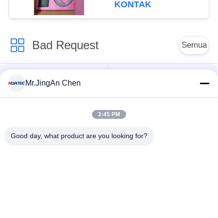
KONTAK
Bad Request
Semua
Ultrasonik detektor
mengukur ketebalan
Mr.JingAn Chen
Cacat
ultrasonik
3:45 PM
mengukur ketebalan
Portabel kekerasan
lapisan
Tester
Good day, what product are you looking for?
Crawler Pipeline X-
X-Ray Cacat detektor
ray
Pengujian Partikel
Detektor Liburan
Magnetik