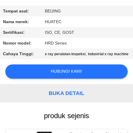
KUALITAS
Tempat asal:
BEIJING
HUBUNGI
Nama merek:
HUATEC
KAMI
Sertifikasi:
ISO, CE, GOST
Nomor model:
HRD Series
PERMINTAAN
Cahaya Tinggi:
,
x ray peralatan inspeksi
industrial x ray machine
PENAWARAN
HUBUNGI KAMI!
SITEMAP
BUKA DETAIL
PRIVACY
POLICY
produk sejenis