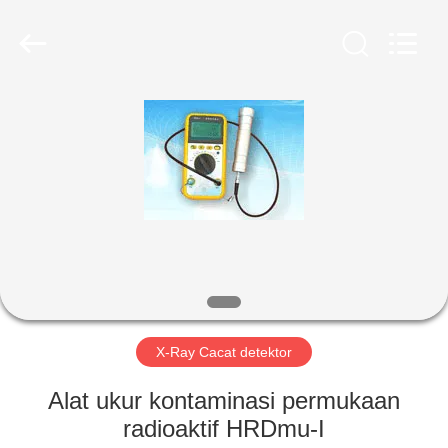
2026
HUATEC
GROUP
CORPORATION.
All
Rights
Reserved.
RUMAH
PRODUK
TENTANG
KAMI
TUR
PABRIK
X-Ray Cacat detektor
Alat ukur kontaminasi permukaan
KONTROL
radioaktif HRDmu-I