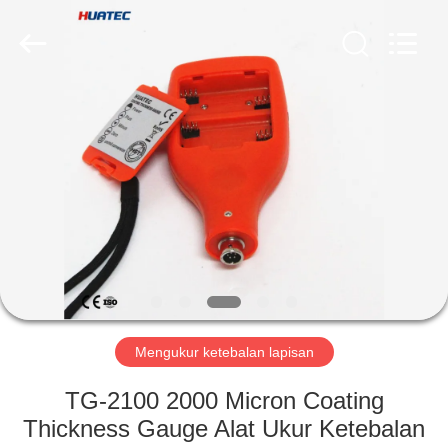
2026
HUATEC
GROUP
CORPORATION.
All
Rights
Reserved.
RUMAH
PRODUK
TENTANG
KAMI
TUR
PABRIK
Mengukur ketebalan lapisan
TG-2100 2000 Micron Coating
KONTROL
Thickness Gauge Alat Ukur Ketebalan