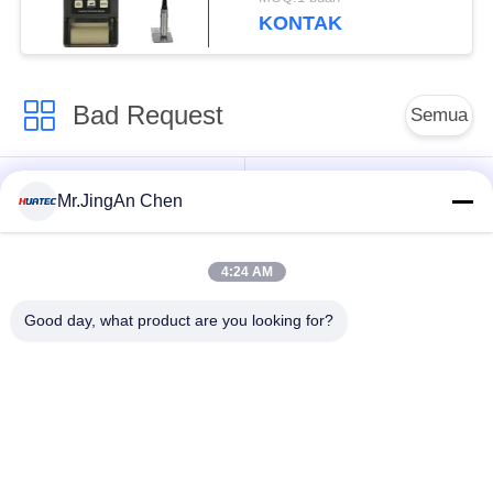
KONTAK
Bad Request
Semua
Ultrasonik detektor
mengukur ketebalan
Mr.JingAn Chen
Cacat
ultrasonik
4:24 AM
mengukur ketebalan
Portabel kekerasan
lapisan
Tester
Good day, what product are you looking for?
Crawler Pipeline X-
X-Ray Cacat detektor
ray
Pengujian Partikel
Detektor Liburan
Magnetik