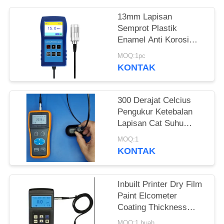
13mm Lapisan
Semprot Plastik
Enamel Anti Korosi
Lapisan tahan api
MOQ:1pc
Ketebalan Pengukur
KONTAK
TG-6008
300 Derajat Celcius
Pengukur Ketebalan
Lapisan Cat Suhu
Tinggi Lapisan Semprot
MOQ:1
Lapisan Cat
KONTAK
Inbuilt Printer Dry Film
Paint Elcometer
Coating Thickness
Gauge Tg110
MOQ:1 buah