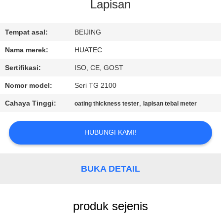
KUALITAS
Lapisan
HUBUNGI
Tempat asal:
BEIJING
KAMI
Nama merek:
HUATEC
Sertifikasi:
ISO, CE, GOST
PERMINTAAN
Nomor model:
Seri TG 2100
PENAWARAN
Cahaya Tinggi:
,
oating thickness tester
lapisan tebal meter
SITEMAP
HUBUNGI KAMI!
PRIVACY
BUKA DETAIL
POLICY
produk sejenis