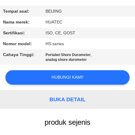
KUALITAS
Tempat asal:
BEIJING
HUBUNGI
Nama merek:
HUATEC
KAMI
Sertifikasi:
ISO, CE, GOST
Nomor model:
HS series
PERMINTAAN
Cahaya Tinggi:
,
Portabel Shore Durometer
PENAWARAN
analog shore durometer
SITEMAP
HUBUNGI KAMI!
PRIVACY
BUKA DETAIL
POLICY
produk sejenis