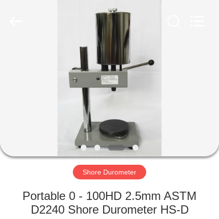
2026
HUATEC
GROUP
CORPORATION.
All
Rights
Reserved.
RUMAH
PRODUK
TENTANG
KAMI
TUR
PABRIK
Shore Durometer
Portable 0 - 100HD 2.5mm ASTM
KONTROL
D2240 Shore Durometer HS-D