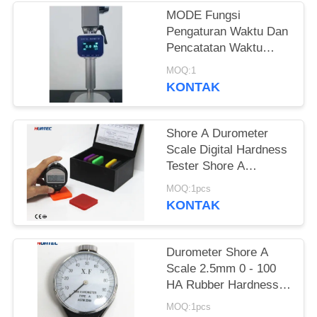
MODE Fungsi
Pengaturan Waktu Dan
Pencatatan Waktu
Durometer Penguji
MOQ:1
Kekerasan Pantai
KONTAK
Digital
Shore A Durometer
Scale Digital Hardness
Tester Shore A
Durometer Hardness
MOQ:1pcs
Tester HT-6600A
KONTAK
Durometer Shore A
Scale 2.5mm 0 - 100
HA Rubber Hardness
Tester Shore A
MOQ:1pcs