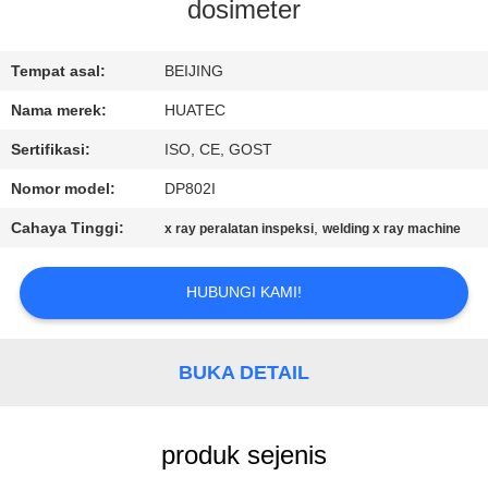
KUALITAS
dosimeter
HUBUNGI
Tempat asal:
BEIJING
KAMI
Nama merek:
HUATEC
Sertifikasi:
ISO, CE, GOST
PERMINTAAN
Nomor model:
DP802I
PENAWARAN
Cahaya Tinggi:
,
x ray peralatan inspeksi
welding x ray machine
SITEMAP
HUBUNGI KAMI!
PRIVACY
BUKA DETAIL
POLICY
produk sejenis