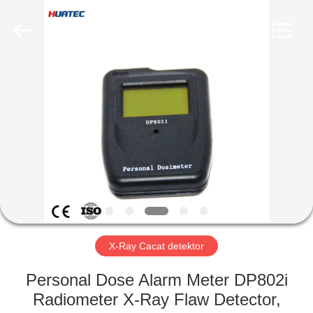
2026
HUATEC
GROUP
CORPORATION.
All
Rights
Reserved.
RUMAH
PRODUK
TENTANG
KAMI
TUR
PABRIK
X-Ray Cacat detektor
Personal Dose Alarm Meter DP802i
KONTROL
Radiometer X-Ray Flaw Detector,