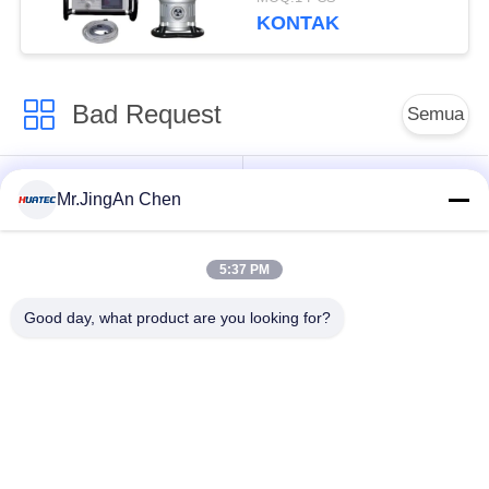
KONTAK
Bad Request
Semua
Ultrasonik detektor
mengukur ketebalan
Mr.JingAn Chen
Cacat
ultrasonik
5:37 PM
mengukur ketebalan
Portabel kekerasan
lapisan
Tester
Good day, what product are you looking for?
Crawler Pipeline X-
X-Ray Cacat detektor
ray
Pengujian Partikel
Detektor Liburan
Magnetik