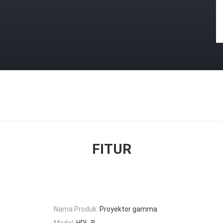
FITUR
Nama Produk:
Proyektor gamma
Model:
HDL-B