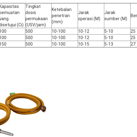
Kapasitas
Tingkat
Ketebalan
pemuatan
dosis
Jarak
Jarak
penetran
Ber
yang
permukaan
operasi (M)
sumber (M)
(mm)
disetujui (Ci)
(USV/jam)
100
500
10-100
10-12
5-10
25
100
500
10-100
10-12
5-10
25
150
500
10-100
10-15
5-13
27