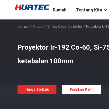
Rumah
Tentang Kita
Rumah
/
Produk
/
X-Ray Cacat Detektor
/
Proyektor Ir-
Proyektor Ir-192 Co-60, Si-
ketebalan 100mm
Harga Terbaik
Kirimkan Kami