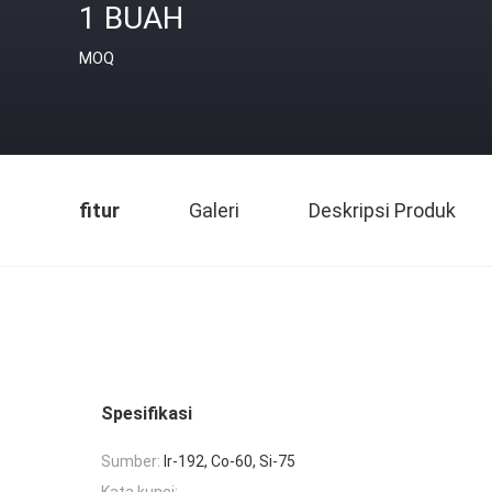
1 BUAH
MOQ
fitur
Galeri
Deskripsi Produk
Spesifikasi
Sumber:
Ir-192, Co-60, Si-75
Kata kunci: