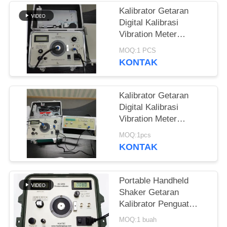
Kalibrator Getaran
Digital Kalibrasi
Vibration Meter
Vibration Shaker 1Hz
MOQ:1 PCS
sampai 10kHz
KONTAK
Berkelanjutan
disesuaikan HG-5020i
Kalibrator Getaran
Digital Kalibrasi
Vibration Meter
Vibration Analyzer /
MOQ:1pcs
Tester ISO10816 HG-
KONTAK
5020i
Portable Handheld
Shaker Getaran
Kalibrator Penguat
Sinyal Sinus Generator
MOQ:1 buah