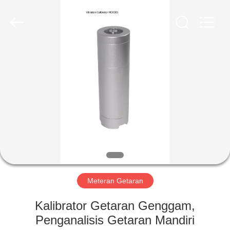
2026
HUATEC
GROUP
CORPORATION.
All
Rights
Reserved.
RUMAH
PRODUK
TENTANG
KAMI
TUR
PABRIK
Meteran Getaran
Kalibrator Getaran Genggam,
KONTROL
Penganalisis Getaran Mandiri