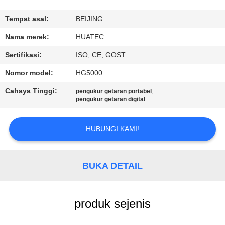
KUALITAS
Tempat asal:
BEIJING
HUBUNGI
Nama merek:
HUATEC
KAMI
Sertifikasi:
ISO, CE, GOST
Nomor model:
HG5000
PERMINTAAN
Cahaya Tinggi:
,
pengukur getaran portabel
PENAWARAN
pengukur getaran digital
SITEMAP
HUBUNGI KAMI!
PRIVACY
BUKA DETAIL
POLICY
produk sejenis