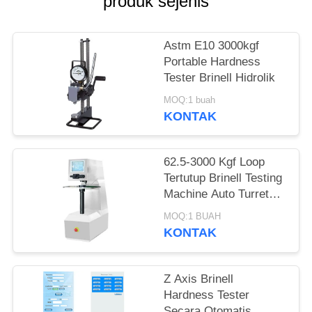
produk sejenis
Astm E10 3000kgf
Portable Hardness
Tester Brinell Hidrolik
MOQ:1 buah
KONTAK
62.5-3000 Kgf Loop
Tertutup Brinell Testing
Machine Auto Turret
Touch Screen Bench
MOQ:1 BUAH
Type
KONTAK
Z Axis Brinell
Hardness Tester
Secara Otomatis