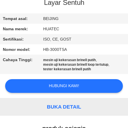
KUALITAS
Layar Sentuh
HUBUNGI
Tempat asal:
BEIJING
KAMI
Nama merek:
HUATEC
Sertifikasi:
ISO, CE, GOST
PERMINTAAN
Nomor model:
HB-3000TSA
PENAWARAN
Cahaya Tinggi:
,
mesin uji kekerasan brinell putih
,
mesin uji kekerasan brinell loop tertutup
tester kekerasan brinell putih
SITEMAP
HUBUNGI KAMI!
PRIVACY
POLICY
BUKA DETAIL