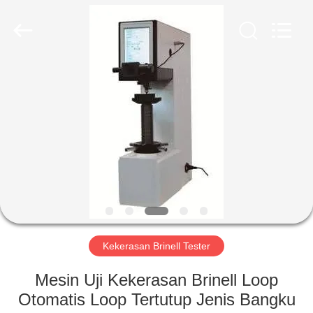
2026
HUATEC
GROUP
CORPORATION.
All
Rights
Reserved.
RUMAH
PRODUK
TENTANG
KAMI
TUR
PABRIK
Kekerasan Brinell Tester
Mesin Uji Kekerasan Brinell Loop
KONTROL
Otomatis Loop Tertutup Jenis Bangku