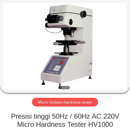
2026
HUATEC
GROUP
CORPORATION.
All
Rights
Reserved.
RUMAH
PRODUK
TENTANG
KAMI
TUR
PABRIK
Micro Vickers hardness tester
Presisi tinggi 50Hz / 60Hz AC 220V
KONTROL
Micro Hardness Tester HV1000