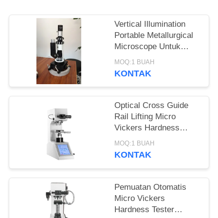
Vertical Illumination
Portable Metallurgical
Microscope Untuk
Mesin Uji Kekerasan
MOQ:1 BUAH
Logam
KONTAK
Optical Cross Guide
Rail Lifting Micro
Vickers Hardness
Tester Mekanisme
MOQ:1 BUAH
Knook Digital
KONTAK
Pemuatan Otomatis
Micro Vickers
Hardness Tester