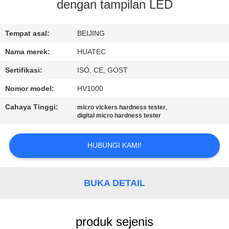
KUALITAS
dengan tampilan LED
HUBUNGI
Tempat asal:
BEIJING
KAMI
Nama merek:
HUATEC
Sertifikasi:
ISO, CE, GOST
PERMINTAAN
Nomor model:
HV1000
PENAWARAN
Cahaya Tinggi:
,
micro vickers hardness tester
digital micro hardness tester
SITEMAP
HUBUNGI KAMI!
PRIVACY
POLICY
BUKA DETAIL
produk sejenis