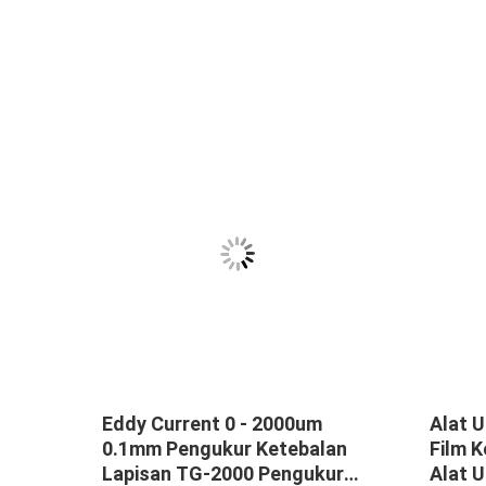
nik
Eddy Current 0 - 2000um
Alat U
san
0.1mm Pengukur Ketebalan
Film K
 3
Lapisan TG-2000 Pengukur
Alat 