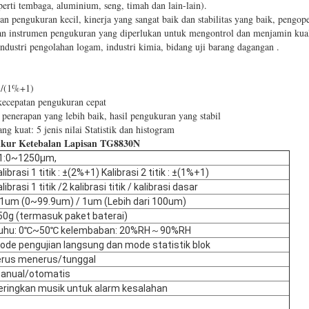
erti tembaga, aluminium, seng, timah dan lain-lain).
an pengukuran kecil, kinerja yang sangat baik dan stabilitas yang baik, pengo
kan instrumen pengukuran yang diperlukan untuk mengontrol dan menjamin kual
industri pengolahan logam, industri kimia, bidang uji barang dagangan .
)/(1%+1)
kecepatan pengukuran cepat
penerapan yang lebih baik, hasil pengukuran yang stabil
ng kuat: 5 jenis nilai Statistik dan histogram
kur Ketebalan Lapisan TG8830N
1:0~1250μm,
librasi 1 titik : ±(2%+1) Kalibrasi 2 titik : ±(1%+1)
librasi 1 titik /2 kalibrasi titik / kalibrasi dasar
.1um (0~99.9um) / 1um (Lebih dari 100um)
50g (termasuk paket baterai)
uhu: 0℃~50℃ kelembaban: 20%RH～90%RH
ode pengujian langsung dan mode statistik blok
erus menerus/tunggal
anual/otomatis
eringkan musik untuk alarm kesalahan