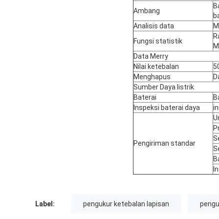
B
Ambang
b
Analisis data
M
R
Fungsi statistik
M
Data Merry
Nilai ketebalan
5
Menghapus
D
Sumber Daya listrik
Baterai
Ba
Inspeksi baterai daya
i
U
P
Se
Pengiriman standar
S
B
I
Label:
pengukur ketebalan lapisan
penguk