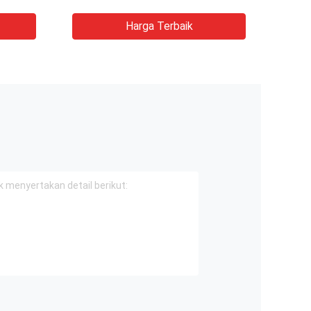
Disesuaikan TG-2100 5000
Mikron
Harga Terbaik