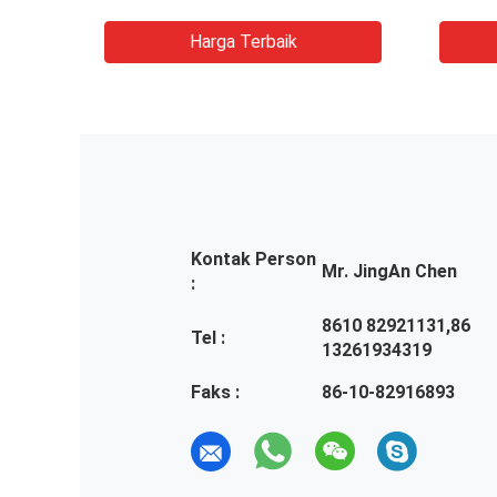
Ketebalan Mikron
Harga Terbaik
Kontak Person
Mr. JingAn Chen
:
8610 82921131,86
Tel :
13261934319
Faks :
86-10-82916893