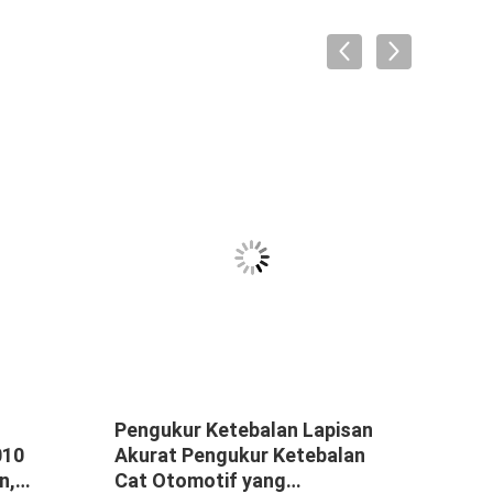
Pengukur Ketebalan Lapisan
TG-8
010
Akurat Pengukur Ketebalan
Powd
n,
Cat Otomotif yang
Lapi