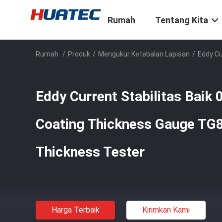
Rumah
Tentang Kita
Rumah
/
Produk
/
Mengukur Ketebalan Lapisan
/
Eddy Cu
Eddy Current Stabilitas Baik
Coating Thickness Gauge TG
Thickness Tester
Harga Terbaik
Kirimkan Kami