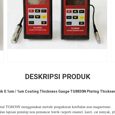
DESKRIPSI PRODUK
Baik 0.1um / 1um Coating Thickness Gauge TG8830N Plating Thickne
igital TG8830N menggunakan metode pengukuran ketebalan non-magnetisme.
an lapisan penutup non-pemancar listrik (seperti enamel, karet, cat minyak, pla