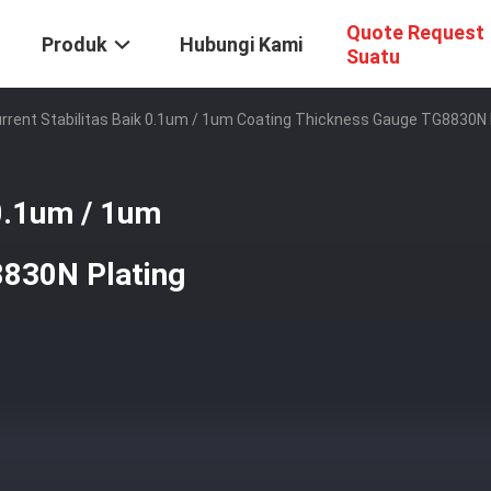
Quote Request
Produk
Hubungi Kami
Suatu
rrent Stabilitas Baik 0.1um / 1um Coating Thickness Gauge TG8830N 
 0.1um / 1um
8830N Plating