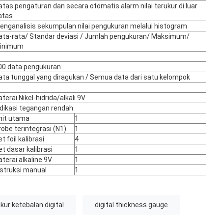
atas pengaturan dan secara otomatis alarm nilai terukur di luar
atas
enganalisis sekumpulan nilai pengukuran melalui histogram
ata-rata/ Standar deviasi / Jumlah pengukuran/ Maksimum/
inimum
00 data pengukuran
ata tunggal yang diragukan / Semua data dari satu kelompok
terai Nikel-hidrida/alkali 9V
ndikasi tegangan rendah
nit utama
1
robe terintegrasi (N1)
1
t foil kalibrasi
4
et dasar kalibrasi
1
aterai alkaline 9V
1
nstruksi manual
1
ur ketebalan digital
digital thickness gauge