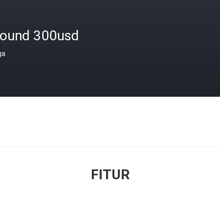
round 300usd
ga
FITUR