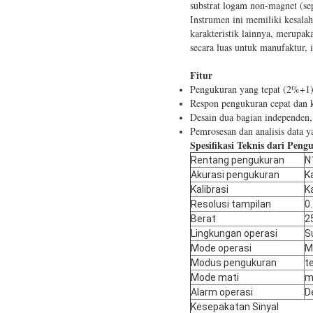
substrat logam non-magnet (sep
Instrumen ini memiliki kesalah
karakteristik lainnya, merupa
secara luas untuk manufaktur, 
Fitur
Pengukuran yang tepat (2%+1
Respon pengukuran cepat dan 
Desain dua bagian independen, 
Pemrosesan dan analisis data ya
Spesifikasi Teknis dari
Pengu
Rentang pengukuran
N
Akurasi pengukuran
Ka
Kalibrasi
Ka
Resolusi tampilan
0
Berat
2
Lingkungan operasi
S
Mode operasi
M
Modus pengukuran
t
Mode mati
m
Alarm operasi
D
Kesepakatan Sinyal