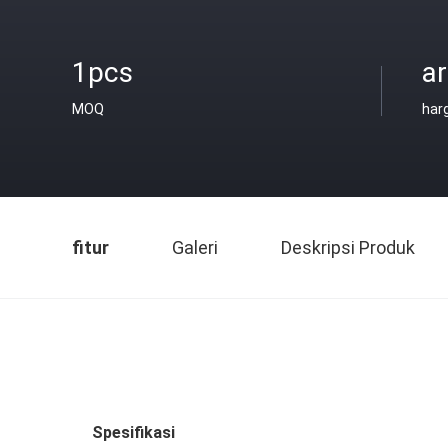
1pcs
a
MOQ
har
fitur
Galeri
Deskripsi Produk
Spesifikasi