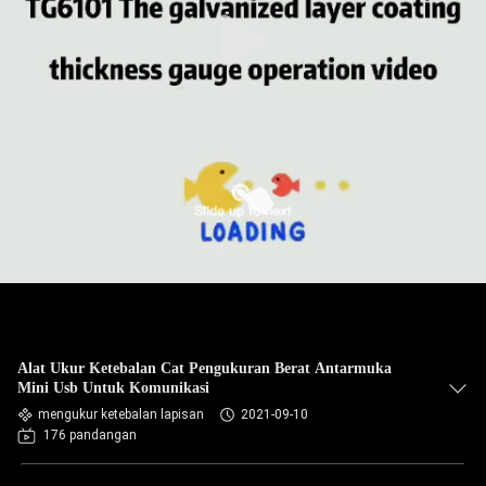
KUALITAS
HUBUNGI
KAMI
PERMINTAAN
PENAWARAN
SITEMAP
PRIVACY
Alat Ukur Ketebalan Cat Pengukuran Berat Antarmuka
POLICY
Mini Usb Untuk Komunikasi
mengukur ketebalan lapisan
2021-09-10
176 pandangan