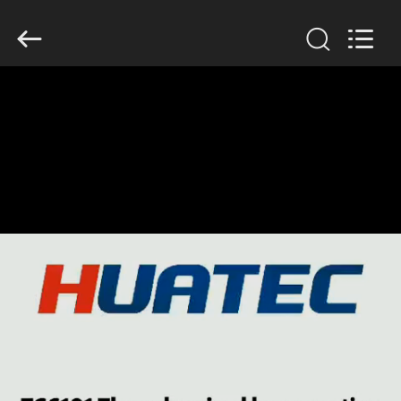
2026
HUATEC
GROUP
CORPORATION.
All
Rights
Reserved.
RUMAH
PRODUK
TENTANG
KAMI
TUR
PABRIK
KONTROL