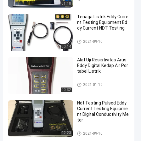
y
01:18
Tenaga Listrik Eddy Curre
nt Testing Equipment Ed
dy Current NDT Testing
Peralatan Pengujian Arus Edd
2021-09-10
y
00:14
Alat Uji Resistivitas Arus
Eddy Digital Kedap Air Por
tabel Listrik
Peralatan Pengujian Arus Edd
2021-01-19
y
00:32
Ndt Testing Pulsed Eddy
Current Testing Equipme
nt Digital Conductivity Me
ter
Peralatan Pengujian Arus Edd
02:23
2021-09-10
y