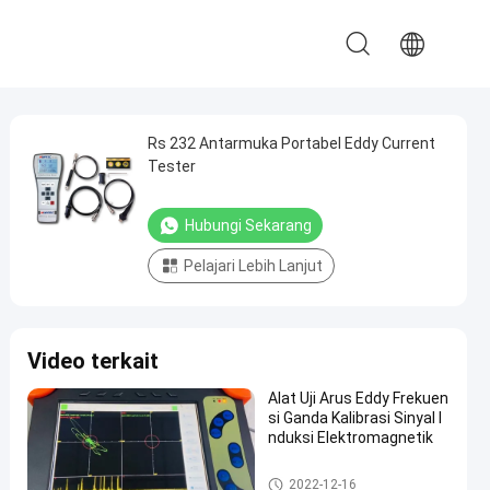
Rs 232 Antarmuka Portabel Eddy Current
Tester
Hubungi Sekarang
Pelajari Lebih Lanjut
Video terkait
Alat Uji Arus Eddy Frekuen
si Ganda Kalibrasi Sinyal I
nduksi Elektromagnetik
Peralatan Pengujian Arus Edd
2022-12-16