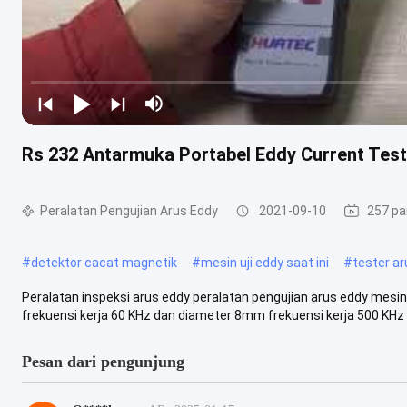
Rs 232 Antarmuka Portabel Eddy Current Test
Peralatan Pengujian Arus Eddy
2021-09-10
257 p
#
detektor cacat magnetik
#
mesin uji eddy saat ini
#
tester a
Peralatan inspeksi arus eddy peralatan pengujian arus eddy mes
frekuensi kerja 60 KHz dan diameter 8mm frekuensi kerja 500 KHz p
Pesan dari pengunjung