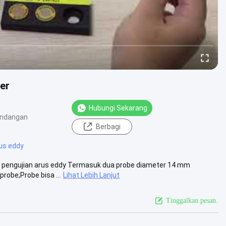
er
Hubungi Sekarang
andangan
Berbagi
rus eddy
in pengujian arus eddy Termasuk dua probe diameter 14 mm
robe;Probe bisa ...
Lihat Lebih Lanjut
Tinggalkan pesan.