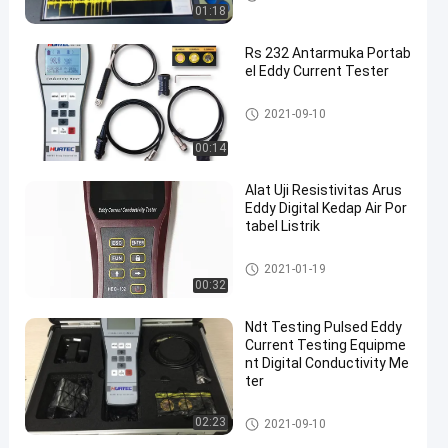
y
01:18
Rs 232 Antarmuka Portab
el Eddy Current Tester
Peralatan Pengujian Arus Edd
2021-09-10
y
00:14
Alat Uji Resistivitas Arus
Eddy Digital Kedap Air Por
tabel Listrik
Peralatan Pengujian Arus Edd
2021-01-19
y
00:32
Ndt Testing Pulsed Eddy
Current Testing Equipme
nt Digital Conductivity Me
ter
Peralatan Pengujian Arus Edd
02:23
2021-09-10
y