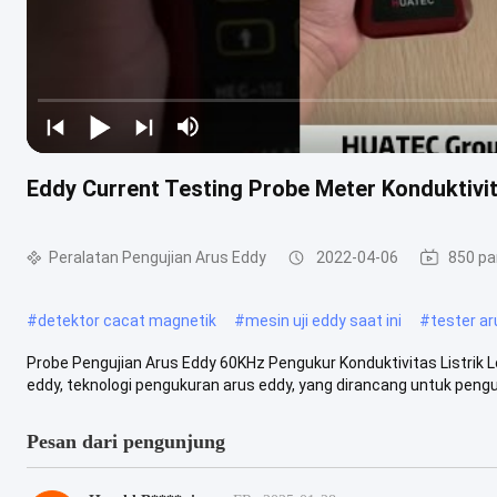
Eddy Current Testing Probe Meter Konduktivi
Peralatan Pengujian Arus Eddy
2022-04-06
850 p
#
detektor cacat magnetik
#
mesin uji eddy saat ini
#
tester a
Probe Pengujian Arus Eddy 60KHz Pengukur Konduktivitas Listrik 
eddy, teknologi pengukuran arus eddy, yang dirancang untuk penguk
Pesan dari pengunjung