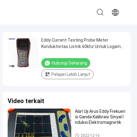
Eddy Current Testing Probe Meter
Konduktivitas Listrik 60khz Untuk Logam
Non Ferrous
Hubungi Sekarang
Pelajari Lebih Lanjut
Video terkait
Alat Uji Arus Eddy Frekuen
si Ganda Kalibrasi Sinyal I
nduksi Elektromagnetik
Peralatan Pengujian Arus Edd
2022-12-16