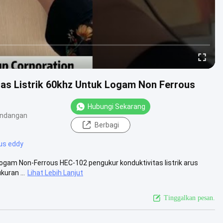
tas Listrik 60khz Untuk Logam Non Ferrous
Hubungi Sekarang
andangan
Berbagi
rus eddy
Logam Non-Ferrous HEC-102 pengukur konduktivitas listrik arus
uran ...
Lihat Lebih Lanjut
Tinggalkan pesan.